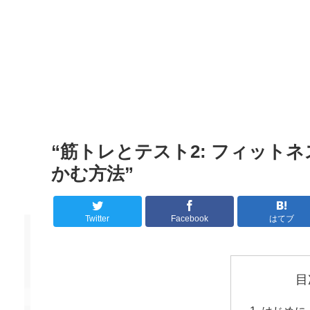
“筋トレとテスト2: フィット
かむ方法”
Twitter
Facebook
はてブ
目