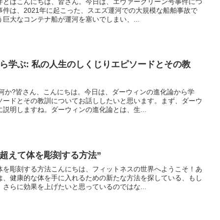
件とはこんにちは、皆さん。今日は、エヴァーグリーン号事件につ
件は、2021年に起こった、スエズ運河での大規模な船舶事故で
巨大なコンテナ船が運河を塞いでしまい、...
ら学ぶ: 私の人生のしくじりエピソードとその教
は何か?皆さん、こんにちは。今日は、ダーウィンの進化論から学
ソードとその教訓についてお話ししたいと思います。まず、ダーウ
説明しますね。ダーウィンの進化論とは、生...
超えて体を彫刻する方法”
体を彫刻する方法こんにちは、フィットネスの世界へようこそ！あ
は、健康的な体を手に入れるための新たな方法を探している、もし
さらに効果を上げたいと思っているのではな...