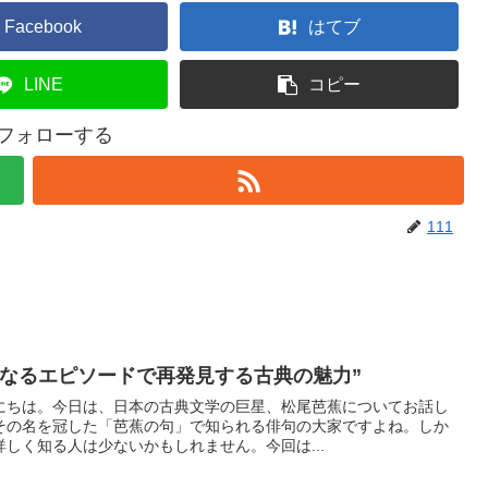
Facebook
はてブ
LINE
コピー
をフォローする
111
知なるエピソードで再発見する古典の魅力”
にちは。今日は、日本の古典文学の巨星、松尾芭蕉についてお話し
その名を冠した「芭蕉の句」で知られる俳句の大家ですよね。しか
しく知る人は少ないかもしれません。今回は...