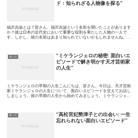
ド：知られざる人物像を探る”
福沢吉諭とは？皆さん、福沢吉諭という名前を聞いたことがあります
か？彼は日本の近代史において重要な役割を果たした人物の一人で
す。しかし、彼の名前はあまり知られていないかもしれませんね。そ
れは彼が、ある意味で、歴史の影に隠れた存在だからかもしれ...
“ミケランジェロの秘密: 面白いエ
偉人伝
ピソードで解き明かす天才芸術家
の人生”
ミケランジェロの早期の人生こんにちは、皆さん。今日は、天才芸術
家ミケランジェロの人生について、面白いエピソードを交えてお話し
しましょう。彼の早期の人生から始めてみましょう。ミケランジェロ
は1475年、イタリアのトスカーナ地方に生まれました。...
“高松宮妃勢津子との出会い: 一生
偉人伝
忘れられない面白いエピソード”