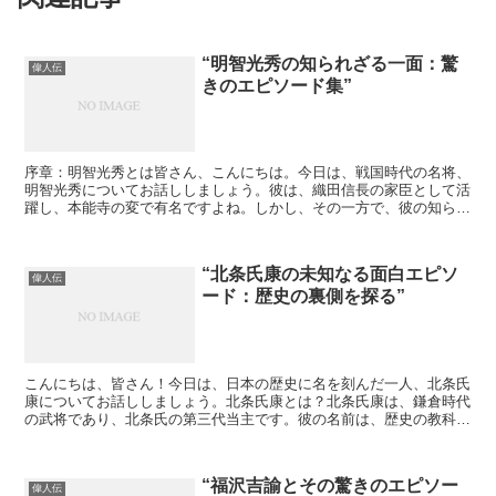
“明智光秀の知られざる一面：驚
偉人伝
きのエピソード集”
序章：明智光秀とは皆さん、こんにちは。今日は、戦国時代の名将、
明智光秀についてお話ししましょう。彼は、織田信長の家臣として活
躍し、本能寺の変で有名ですよね。しかし、その一方で、彼の知られ
ざる一面や驚きのエピソードが数多く存在します。今回は、...
“北条氏康の未知なる面白エピソ
偉人伝
ード：歴史の裏側を探る”
こんにちは、皆さん！今日は、日本の歴史に名を刻んだ一人、北条氏
康についてお話ししましょう。北条氏康とは？北条氏康は、鎌倉時代
の武将であり、北条氏の第三代当主です。彼の名前は、歴史の教科書
にもしっかりと記されていますね。しかし、その実像は、多...
“福沢吉諭とその驚きのエピソー
偉人伝