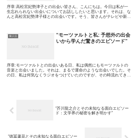
序章:高松宮妃勢津子との出会い皆さん、こんにちは。今日は私が一
生忘れられない出会いについてお話ししたいと思います。それは、な
んと高松宮妃勢津子様との出会いです。そう、皆さんがテレビや新聞
で見るあの方との出会いです。驚きですよね？エピソード1...
“モーツァルトと私: 予想外の出会
偉人伝
いから学んだ驚きのエピソード”
序章:モーツァルトとの出会いある日、私は偶然にもモーツァルトの
音楽と出会いました。それは、まるで運命のような出会いでした。そ
の日、私は何気なくラジオをつけていたのですが、その時流れてきた
のがモーツァルトの「交響曲第40番」でした。その美しい...
“芥川龍之介とその未知なる面白エピソー
ド：文学界の秘密を解き明かす”
“徳冨蘆花とその未知なる面白エピソー