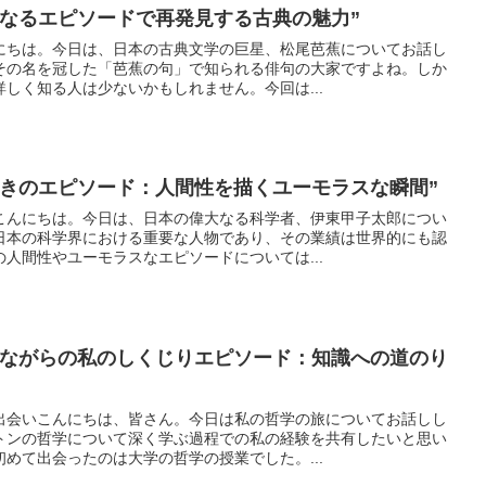
知なるエピソードで再発見する古典の魅力”
にちは。今日は、日本の古典文学の巨星、松尾芭蕉についてお話し
その名を冠した「芭蕉の句」で知られる俳句の大家ですよね。しか
しく知る人は少ないかもしれません。今回は...
驚きのエピソード：人間性を描くユーモラスな瞬間”
こんにちは。今日は、日本の偉大なる科学者、伊東甲子太郎につい
日本の科学界における重要な人物であり、その業績は世界的にも認
人間性やユーモラスなエピソードについては...
びながらの私のしくじりエピソード：知識への道のり
出会いこんにちは、皆さん。今日は私の哲学の旅についてお話しし
トンの哲学について深く学ぶ過程での私の経験を共有したいと思い
めて出会ったのは大学の哲学の授業でした。...