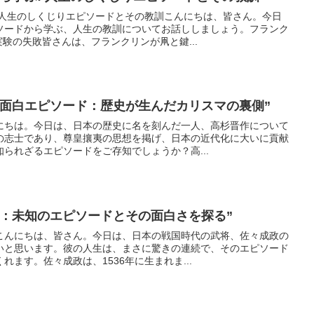
:人生のしくじりエピソードとその教訓こんにちは、皆さん。今日
ソードから学ぶ、人生の教訓についてお話ししましょう。フランク
実験の失敗皆さんは、フランクリンが凧と鍵...
る面白エピソード：歴史が生んだカリスマの裏側”
にちは。今日は、日本の歴史に名を刻んだ一人、高杉晋作について
の志士であり、尊皇攘夷の思想を掲げ、日本の近代化に大いに貢献
られざるエピソードをご存知でしょうか？高...
生：未知のエピソードとその面白さを探る”
こんにちは、皆さん。今日は、日本の戦国時代の武将、佐々成政の
いと思います。彼の人生は、まさに驚きの連続で、そのエピソード
ます。佐々成政は、1536年に生まれま...