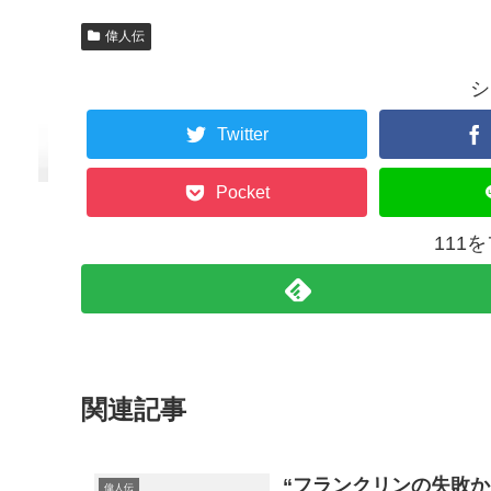
偉人伝
シ
Twitter
Pocket
111
関連記事
“フランクリンの失敗か
偉人伝