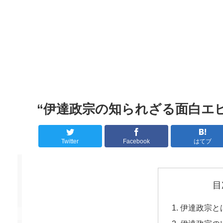
“伊達政宗の知られざる面白エ
Twitter
Facebook
はてブ
目
伊達政宗と