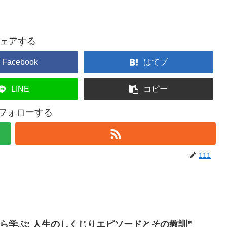
ェアする
Facebook
はてブ
LINE
コピー
をフォローする
111
ら学ぶ: 人生のしくじりエピソードとその教訓”