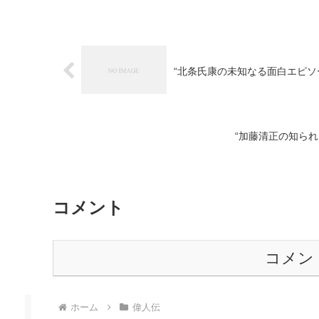
“北条氏康の未知なる面白エピソ
“加藤清正の知ら
コメント
コメン
ホーム
偉人伝