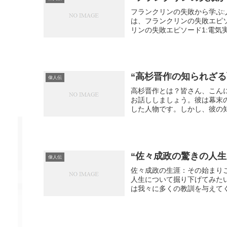
フランクリンの失敗から学ぶ
は、フランクリンの失敗エピ
リンの失敗エピソード1:電気
“高杉晋作の知られざ
偉人伝
高杉晋作とは？皆さん、こん
お話ししましょう。彼は幕末
した人物です。しかし、彼の知
“佐々成政の驚きの人
偉人伝
佐々成政の生涯：その始まり
人生について掘り下げてみた
は我々に多くの教訓を与えてくれ