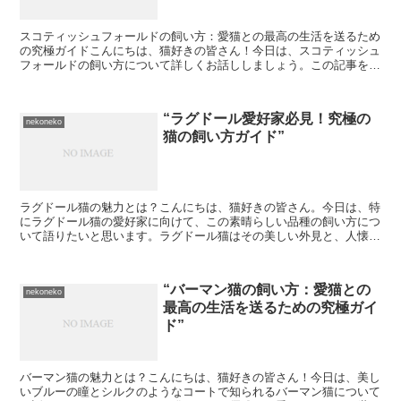
スコティッシュフォールドの飼い方：愛猫との最高の生活を送るため
の究極ガイドこんにちは、猫好きの皆さん！今日は、スコティッシュ
フォールドの飼い方について詳しくお話ししましょう。この記事を読
んで、あなたの愛猫との生活がさらに豊かになることを願っ...
“ラグドール愛好家必見！究極の
nekoneko
猫の飼い方ガイド”
ラグドール猫の魅力とは？こんにちは、猫好きの皆さん。今日は、特
にラグドール猫の愛好家に向けて、この素晴らしい品種の飼い方につ
いて語りたいと思います。ラグドール猫はその美しい外見と、人懐っ
こい性格で知られています。しかし、その飼い方には特別な...
“バーマン猫の飼い方：愛猫との
nekoneko
最高の生活を送るための究極ガイ
ド”
バーマン猫の魅力とは？こんにちは、猫好きの皆さん！今日は、美し
いブルーの瞳とシルクのようなコートで知られるバーマン猫について