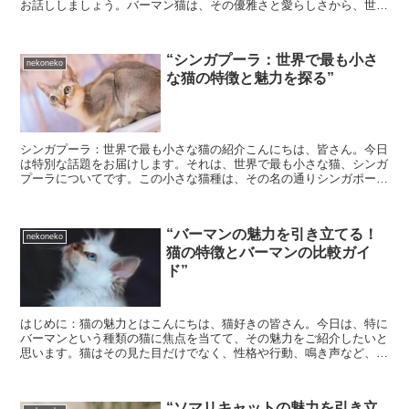
お話ししましょう。バーマン猫は、その優雅さと愛らしさから、世界
中の猫愛好家に愛されています。しかし、その美しさだけで...
“シンガプーラ：世界で最も小さ
nekoneko
な猫の特徴と魅力を探る”
シンガプーラ：世界で最も小さな猫の紹介こんにちは、皆さん。今日
は特別な話題をお届けします。それは、世界で最も小さな猫、シンガ
プーラについてです。この小さな猫種は、その名の通りシンガポール
原産で、その魅力と特徴を一緒に探っていきましょう。シン...
“バーマンの魅力を引き立てる！
nekoneko
猫の特徴とバーマンの比較ガイ
ド”
はじめに：猫の魅力とはこんにちは、猫好きの皆さん。今日は、特に
バーマンという種類の猫に焦点を当てて、その魅力をご紹介したいと
思います。猫はその見た目だけでなく、性格や行動、鳴き声など、種
類によってさまざまな特徴があります。それぞれの猫の特徴...
“ソマリキャットの魅力を引き立