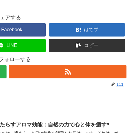
ェアする
Facebook
はてブ
LINE
コピー
をフォローする
111
もたらすアロマ効能：自然の力で心と体を癒す”
にちは、皆さん。今日は特別な話題をお届けします。それは、ガー