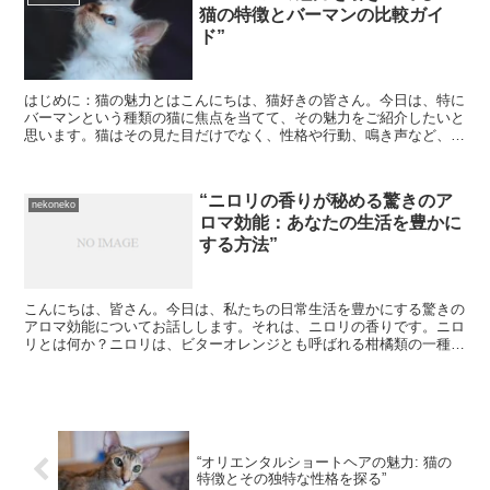
猫の特徴とバーマンの比較ガイ
ド”
はじめに：猫の魅力とはこんにちは、猫好きの皆さん。今日は、特に
バーマンという種類の猫に焦点を当てて、その魅力をご紹介したいと
思います。猫はその見た目だけでなく、性格や行動、鳴き声など、種
類によってさまざまな特徴があります。それぞれの猫の特徴...
“ニロリの香りが秘める驚きのア
nekoneko
ロマ効能：あなたの生活を豊かに
する方法”
こんにちは、皆さん。今日は、私たちの日常生活を豊かにする驚きの
アロマ効能についてお話しします。それは、ニロリの香りです。ニロ
リとは何か？ニロリは、ビターオレンジとも呼ばれる柑橘類の一種
で、その花から抽出されるエッセンシャルオイルがニロリオイ...
“オリエンタルショートヘアの魅力: 猫の
特徴とその独特な性格を探る”