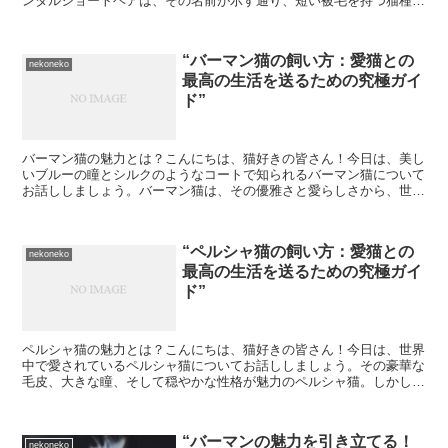
ンタルショートヘアは、その名前が示す通り、短い被毛を持つ猫種で
す。その起源は、シャム猫という東洋の猫種にあります。オ...
“バーマン猫の飼い方：愛猫との
nekoneko
最高の生活を送るための究極ガイ
ド”
バーマン猫の魅力とは？こんにちは、猫好きの皆さん！今日は、美し
いブルーの瞳とシルクのようなコートで知られるバーマン猫について
お話ししましょう。バーマン猫は、その優雅さと愛らしさから、世界
中の猫愛好家に愛されています。しかし、その美しさだけで...
“ペルシャ猫の飼い方：愛猫との
nekoneko
最高の生活を送るための究極ガイ
ド”
ペルシャ猫の魅力とは？こんにちは、猫好きの皆さん！今日は、世界
中で愛されているペルシャ猫についてお話ししましょう。その豪華な
毛皮、大きな瞳、そして穏やかな性格が魅力のペルシャ猫。しかし、
その美しさを保つためには、特別なケアが必要です。今日は...
“バーマンの魅力を引き立てる！
nekoneko