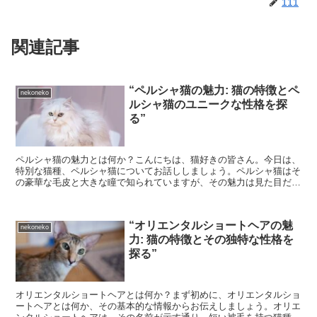
111
関連記事
“ペルシャ猫の魅力: 猫の特徴とペ
nekoneko
ルシャ猫のユニークな性格を探
る”
ペルシャ猫の魅力とは何か？こんにちは、猫好きの皆さん。今日は、
特別な猫種、ペルシャ猫についてお話ししましょう。ペルシャ猫はそ
の豪華な毛皮と大きな瞳で知られていますが、その魅力は見た目だけ
ではありません。ペルシャ猫は、その優雅な外見とは裏腹に...
“オリエンタルショートヘアの魅
nekoneko
力: 猫の特徴とその独特な性格を
探る”
オリエンタルショートヘアとは何か？まず初めに、オリエンタルショ
ートヘアとは何か、その基本的な情報からお伝えしましょう。オリエ