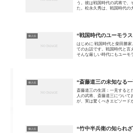
う。彼は戦国時代の武将で、
た。松永久秀は、戦国時代の大
“戦国時代のユーモラス
偉人伝
はじめに:戦国時代と柴田勝
てのお話です。戦国時代と言
そんな厳しい時代にもユーモラ
“斎藤道三の未知なる一
偉人伝
斎藤道三の生涯：一見すると
人の武将、斎藤道三について
が、実は驚くべきエピソードが
“竹中半兵衛の知られざ
偉人伝