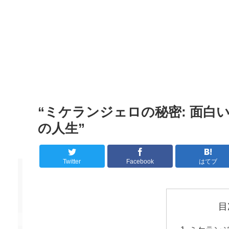
“ミケランジェロの秘密: 面
の人生”
Twitter
Facebook
はてブ
目