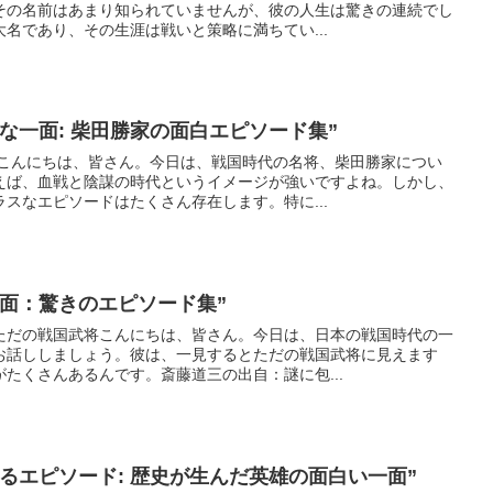
その名前はあまり知られていませんが、彼の人生は驚きの連続でし
名であり、その生涯は戦いと策略に満ちてい...
な一面: 柴田勝家の面白エピソード集”
家こんにちは、皆さん。今日は、戦国時代の名将、柴田勝家につい
えば、血戦と陰謀の時代というイメージが強いですよね。しかし、
スなエピソードはたくさん存在します。特に...
面：驚きのエピソード集”
ただの戦国武将こんにちは、皆さん。今日は、日本の戦国時代の一
お話ししましょう。彼は、一見するとただの戦国武将に見えます
たくさんあるんです。斎藤道三の出自：謎に包...
るエピソード: 歴史が生んだ英雄の面白い一面”