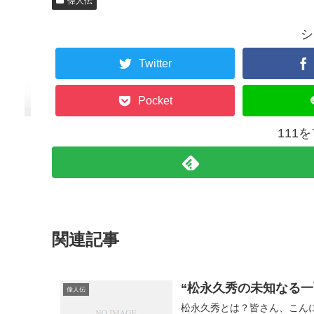
偉人伝
シ
Twitter
Pocket
111
関連記事
“松永久秀の未知なる
偉人伝
松永久秀とは？皆さん、こん