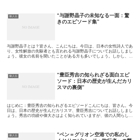
か？私も初めて彼と出会った時は驚きましたよ。それはある...
“与謝野晶子の未知なる一面：驚
偉人伝
きのエピソード集”
与謝野晶子とは？皆さん、こんにちは。今日は、日本の女性詩人であ
り、女性解放の先駆者とも言われる与謝野晶子についてお話ししまし
ょう。彼女の名前を聞いたことがある方も多いでしょう。しかし、そ
の生涯には驚きのエピソードがたくさん詰まっています。与...
“豊臣秀吉の知られざる面白エピ
偉人伝
ソード：日本の歴史が生んだカリ
スマの裏側”
はじめに：豊臣秀吉の知られざるエピソードこんにちは、皆さん。今
日は、日本の歴史が生んだカリスマ、豊臣秀吉についてお話ししまし
ょう。秀吉の功績や偉大さはよく知られていますが、彼の人間らしい
エピソードはあまり知られていません。今日はそんな秀吉の...
“ベン＝グリオン空港での私のし
偉人伝