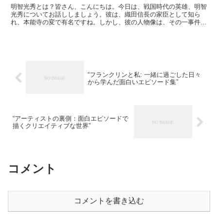
明智光秀とは？皆さん、こんにちは。今日は、戦国時代の英雄、明智
光秀についてお話ししましょう。彼は、織田信長の家臣として知ら
れ、本能寺の変で有名ですね。しかし、彼の人物像は、その一事件だ
けで語られるべきではありません。光秀の出自明智光秀は、美...
“フランクリンと私: 一緒に過ごした日々
から学んだ面白いエピソード集”
“アーティストの裏側：面白エピソードで
描くクリエイティブな世界”
コメント
コメントを書き込む