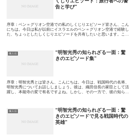
くじりエピソード：旅行者への警
告と学び”
序章：ベン＝グリオン空港での私のしくじりエピソード皆さん、こん
にちは。今日は私が以前にイスラエルのベン＝グリオン空港で経験し
た、ちょっとしたしくじりエピソードを共有したいと思います。この
エピソードを通じて、皆さんが同じようなミスを犯さないよ...
“明智光秀の知られざる一面：驚
偉人伝
きのエピソード集”
序章：明智光秀とは皆さん、こんにちは。今日は、戦国時代の名将、
明智光秀についてお話ししましょう。彼は、織田信長の家臣として活
躍し、本能寺の変で有名ですよね。しかし、その一方で、彼の知られ
ざる一面や驚きのエピソードが数多く存在します。今回は、...
“明智光秀の知られざる一面：驚
偉人伝
きのエピソードで見る戦国時代の
英雄”