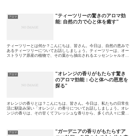
は、オーストラリア原産の植物で、その葉から抽出されるエッセ...
“ティーツリーの驚きのアロマ効
アロマ
能: 自然の力で心と体を癒す”
ティーツリーとは何か？こんにちは、皆さん。今日は、自然の恵みで
あるティーツリーについてお話ししましょう。ティーツリーは、オー
ストラリア原産の植物で、その葉から抽出されるエッセンシャルオイ
ルが、驚くべき効能を持っています。このオイルは、抗菌、...
“オレンジの香りがもたらす驚き
アロマ
のアロマ効能：心と体への恩恵を
探る”
オレンジの香りとは？こんにちは、皆さん。今日は、私たちの日常生
活に馴染み深い「オレンジ」の香りについてお話ししましょう。オレ
ンジの香りは、その甘くてフレッシュな香りから、多くの人々に愛さ
れています。しかし、その香りが私たちの心と体に与える影...
“ガーデニアの香りがもたらすア
アロマ