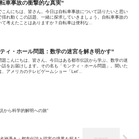
転車事故の衝撃的な真実”
でこんにちは、皆さん。今日は自転車事故について語りたいと思い
で揺れ動くこの話題、一緒に探求していきましょう。自転車事故の
て考えたことはありますか？自転車は便利な...
ンティ・ホール問題：数学の迷宮を解き明かす”
問題こんにちは、皆さん。今日はある都市伝説から学ぶ、数学の迷
い話をお届けします。その名も「モンティ・ホール問題」。聞いた
アメリカのテレビゲームショー「Let'...
説から科学的解明への旅”
“犬神憑き：都市伝説と現実の境界を探る”