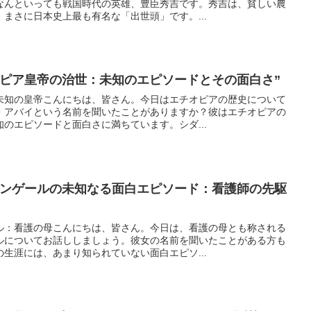
なんといっても戦国時代の英雄、豊臣秀吉です。秀吉は、貧しい農
まさに日本史上最も有名な「出世頭」です。...
オピア皇帝の治世：未知のエピソードとその面白さ”
未知の皇帝こんにちは、皆さん。今日はエチオピアの歴史について
・アバイという名前を聞いたことがありますか？彼はエチオピアの
のエピソードと面白さに満ちています。シダ...
チンゲールの未知なる面白エピソード：看護師の先駆
ル：看護の母こんにちは、皆さん。今日は、看護の母とも称される
ルについてお話ししましょう。彼女の名前を聞いたことがある方も
生涯には、あまり知られていない面白エピソ...