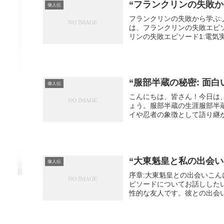
“フランクリンの失敗か
偉人伝
フランクリンの失敗から学ぶ
は、フランクリンの失敗エピ
リンの失敗エピソード1:電気
“服部半蔵の秘密: 面
偉人伝
こんにちは、皆さん！今日は
ょう。服部半蔵の生涯服部半
イや忍者の象徴として語り継が
“大東魁皇と私の出会い
偉人伝
序章:大東魁皇との出会いこ
ピソードについてお話しした
性的な友人です。彼との出会い