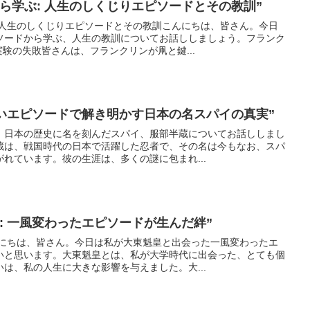
ら学ぶ: 人生のしくじりエピソードとその教訓”
:人生のしくじりエピソードとその教訓こんにちは、皆さん。今日
ソードから学ぶ、人生の教訓についてお話ししましょう。フランク
実験の失敗皆さんは、フランクリンが凧と鍵...
白いエピソードで解き明かす日本の名スパイの真実”
、日本の歴史に名を刻んだスパイ、服部半蔵についてお話ししまし
蔵は、戦国時代の日本で活躍した忍者で、その名は今もなお、スパ
れています。彼の生涯は、多くの謎に包まれ...
: 一風変わったエピソードが生んだ絆”
んにちは、皆さん。今日は私が大東魁皇と出会った一風変わったエ
いと思います。大東魁皇とは、私が大学時代に出会った、とても個
は、私の人生に大きな影響を与えました。大...