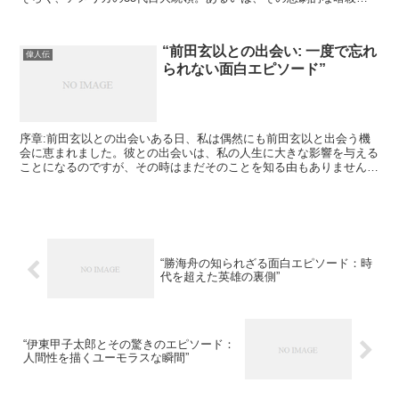
件。そう、彼は間違いなく政治の世界で大きな足跡を残した...
“前田玄以との出会い: 一度で忘れ
偉人伝
られない面白エピソード”
序章:前田玄以との出会いある日、私は偶然にも前田玄以と出会う機
会に恵まれました。彼との出会いは、私の人生に大きな影響を与える
ことになるのですが、その時はまだそのことを知る由もありませんで
した。エピソード1:初めての対面私たちの初対面は、ある...
“勝海舟の知られざる面白エピソード：時
代を超えた英雄の裏側”
“伊東甲子太郎とその驚きのエピソード：
人間性を描くユーモラスな瞬間”