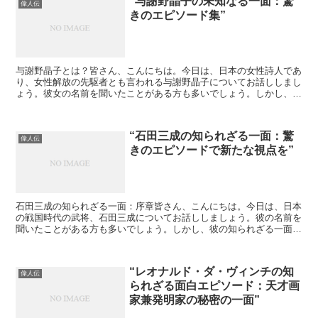
“与謝野晶子の未知なる一面：驚
偉人伝
きのエピソード集”
与謝野晶子とは？皆さん、こんにちは。今日は、日本の女性詩人であ
り、女性解放の先駆者とも言われる与謝野晶子についてお話ししまし
ょう。彼女の名前を聞いたことがある方も多いでしょう。しかし、そ
の生涯には驚きのエピソードがたくさん詰まっています。与...
“石田三成の知られざる一面：驚
偉人伝
きのエピソードで新たな視点を”
石田三成の知られざる一面：序章皆さん、こんにちは。今日は、日本
の戦国時代の武将、石田三成についてお話ししましょう。彼の名前を
聞いたことがある方も多いでしょう。しかし、彼の知られざる一面に
ついてはどれほどご存知でしょうか？石田三成の出世まず、...
“レオナルド・ダ・ヴィンチの知
偉人伝
られざる面白エピソード：天才画
家兼発明家の秘密の一面”