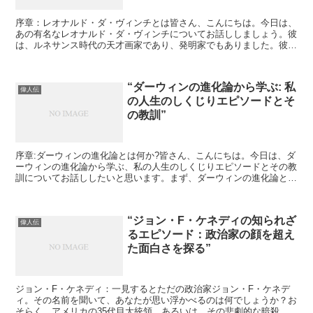
序章：レオナルド・ダ・ヴィンチとは皆さん、こんにちは。今日は、
あの有名なレオナルド・ダ・ヴィンチについてお話ししましょう。彼
は、ルネサンス時代の天才画家であり、発明家でもありました。彼の
名前を聞いて思い浮かべるのは、「モナ・リザ」や「最後の...
“ダーウィンの進化論から学ぶ: 私
偉人伝
の人生のしくじりエピソードとそ
の教訓”
序章:ダーウィンの進化論とは何か?皆さん、こんにちは。今日は、ダ
ーウィンの進化論から学ぶ、私の人生のしくじりエピソードとその教
訓についてお話ししたいと思います。まず、ダーウィンの進化論とは
何か、簡単に説明しますね。ダーウィンの進化論とは、生...
“ジョン・F・ケネディの知られざ
偉人伝
るエピソード：政治家の顔を超え
た面白さを探る”
ジョン・F・ケネディ：一見するとただの政治家ジョン・F・ケネデ
ィ。その名前を聞いて、あなたが思い浮かべるのは何でしょうか？お
そらく、アメリカの35代目大統領。あるいは、その悲劇的な暗殺事