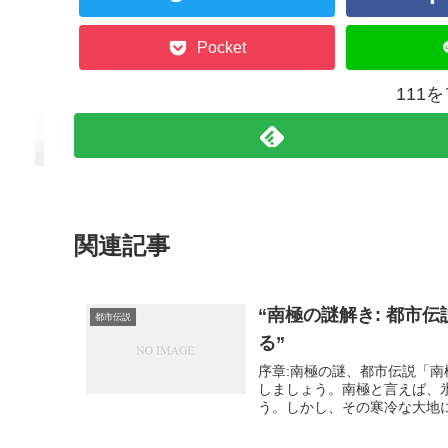
Pocket
111
関連記事
“南極の謎解き: 都市
都市伝説
る”
序章:南極の謎、都市伝説「
しましょう。南極と言えば、
う。しかし、その寒冷な大地に