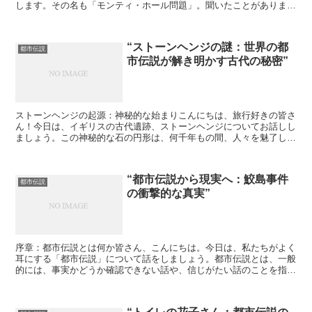
します。その名も「モンティ・ホール問題」。聞いたことがあります
か？この問題は、アメリカのテレビゲームショー「Let'...
“ストーンヘンジの謎：世界の都
都市伝説
市伝説が解き明かす古代の秘密”
ストーンヘンジの起源：神秘的な始まりこんにちは、旅行好きの皆さ
ん！今日は、イギリスの古代遺跡、ストーンヘンジについてお話しし
ましょう。この神秘的な石の円形は、何千年もの間、人々を魅了し続
けてきました。その起源は、紀元前3000年頃にまで遡る...
“都市伝説から現実へ：鮫島事件
都市伝説
の衝撃的な真実”
序章：都市伝説とは何か皆さん、こんにちは。今日は、私たちがよく
耳にする「都市伝説」について話をしましょう。都市伝説とは、一般
的には、事実かどうか確認できない話や、信じがたい話のことを指し
ます。しかし、これらの話が全て虚偽であるとは限りません...