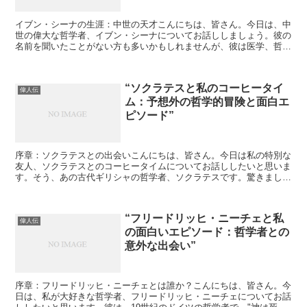
イブン・シーナの生涯：中世の天才こんにちは、皆さん。今日は、中
世の偉大な哲学者、イブン・シーナについてお話ししましょう。彼の
名前を聞いたことがない方も多いかもしれませんが、彼は医学、哲
学、数学、天文学など、様々な分野で業績を残した天才でした...
“ソクラテスと私のコーヒータイ
偉人伝
ム：予想外の哲学的冒険と面白エ
ピソード”
序章：ソクラテスとの出会いこんにちは、皆さん。今日は私の特別な
友人、ソクラテスとのコーヒータイムについてお話ししたいと思いま
す。そう、あの古代ギリシャの哲学者、ソクラテスです。驚きました
か？私も初めて彼と出会った時は驚きましたよ。それはある...
“フリードリッヒ・ニーチェと私
偉人伝
の面白いエピソード：哲学者との
意外な出会い”
序章：フリードリッヒ・ニーチェとは誰か？こんにちは、皆さん。今
日は、私が大好きな哲学者、フリードリッヒ・ニーチェについてお話