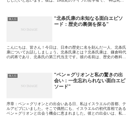
ししたいと思います。彼は、19世紀のドイツの哲学者で、"神は死ん
だ"という有名な言葉を残した人物です。彼の思想は、現...
“北条氏康の未知なる面白エピソ
偉人伝
ード：歴史の裏側を探る”
こんにちは、皆さん！今日は、日本の歴史に名を刻んだ一人、北条氏
康についてお話ししましょう。北条氏康とは？北条氏康は、鎌倉時代
の武将であり、北条氏の第三代当主です。彼の名前は、歴史の教科書
にもしっかりと記されていますね。しかし、その実像は、多...
“ベン＝グリオンと私の驚きの出
偉人伝
会い：一生忘れられない面白エピ
ソード”
序章：ベン＝グリオンとの出会いある日、私はイスラエルの首都、テ
ルアビブにいました。そこで偶然にも、イスラエルの初代首相である
ベン＝グリオンと出会う機会に恵まれました。彼との出会いは、私の
人生に大きな影響を与え、今でもそのエピソードは私の心に...