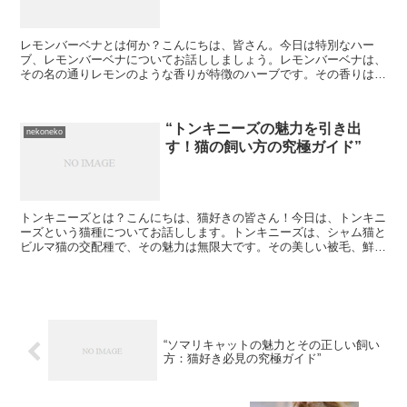
レモンバーベナとは何か？こんにちは、皆さん。今日は特別なハー
ブ、レモンバーベナについてお話ししましょう。レモンバーベナは、
その名の通りレモンのような香りが特徴のハーブです。その香りは、
心地よく、リフレッシュする効果があります。このハーブは、...
“トンキニーズの魅力を引き出
nekoneko
す！猫の飼い方の究極ガイド”
トンキニーズとは？こんにちは、猫好きの皆さん！今日は、トンキニ
ーズという猫種についてお話しします。トンキニーズは、シャム猫と
ビルマ猫の交配種で、その魅力は無限大です。その美しい被毛、鮮や
かな瞳、そして人懐っこい性格が飼い主を魅了します。トン...
“ソマリキャットの魅力とその正しい飼い
方：猫好き必見の究極ガイド”