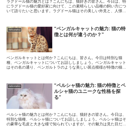
ラグドール猫の魅力とは？こんにちは、猫好きの皆さん。今日は、特
にラグドール猫の愛好家に向けて、この素晴らしい品種の飼い方につ
いて語りたいと思います。ラグドール猫はその美しい外見と、人懐っ
こい性格で知られています。しかし、その飼い方には特別な...
“ベンガルキャットの魅力: 猫の特
nekoneko
徴とは何が違うのか？”
ベンガルキャットとは何か？こんにちは、皆さん。今日は特別な猫
種、ベンガルキャットについてお話ししましょう。ベンガルキャット
はその名の通り、ベンガルトラのような美しい斑点模様が特徴の猫種
です。その見た目の美しさから、多くの猫好きに愛されていま...
“ペルシャ猫の魅力: 猫の特徴とペ
nekoneko
ルシャ猫のユニークな性格を探
る”
ペルシャ猫の魅力とは何か？こんにちは、猫好きの皆さん。今日は、
特別な猫種、ペルシャ猫についてお話ししましょう。ペルシャ猫はそ
の豪華な毛皮と大きな瞳で知られていますが、その魅力は見た目だけ
ではありません。ペルシャ猫は、その優雅な外見とは裏腹に...