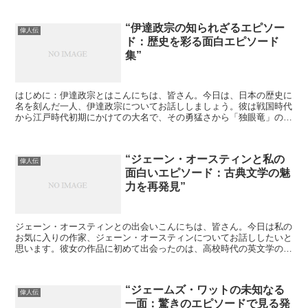
“伊達政宗の知られざるエピソー
偉人伝
ド：歴史を彩る面白エピソード
集”
はじめに：伊達政宗とはこんにちは、皆さん。今日は、日本の歴史に
名を刻んだ一人、伊達政宗についてお話ししましょう。彼は戦国時代
から江戸時代初期にかけての大名で、その勇猛さから「独眼竜」の異
名を持つ人物です。しかし、彼の知られざるエピソードにつ...
“ジェーン・オースティンと私の
偉人伝
面白いエピソード：古典文学の魅
力を再発見”
ジェーン・オースティンとの出会いこんにちは、皆さん。今日は私の
お気に入りの作家、ジェーン・オースティンについてお話ししたいと
思います。彼女の作品に初めて出会ったのは、高校時代の英文学の授
業でした。ジェーン・オースティンの作品の魅力ジェーン・...
“ジェームズ・ワットの未知なる
偉人伝
一面：驚きのエピソードで見る発