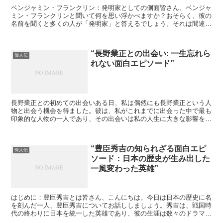
ベンジャミン・フランクリン：発明家としての側面皆さん、ベンジャ
ミン・フランクリンと聞いて何を思い浮かべますか？おそらく、彼の
名前を聞くと多くの人が「発明家」と答えるでしょう。それは間違い
ありません。彼は確かに偉大な発明家でした。しかし、彼の...
“長野業正との出会い: 一生忘れら
偉人伝
れない面白エピソード”
長野業正との初めての出会いある日、私は偶然にも長野業正という人
物と出会う機会を得ました。彼は、私がこれまでに出会った中で最も
印象的な人物の一人であり、その出会いは私の人生に大きな影響を与
えました。長野業正の人物像長野業正は、一見すると普通の...
“豊臣秀吉の知られざる面白エピ
偉人伝
ソード：日本の歴史が生み出した
一風変わった英雄”
はじめに：豊臣秀吉とは皆さん、こんにちは。今日は日本の歴史に名
を刻んだ一人、豊臣秀吉についてお話ししましょう。秀吉は、戦国時
代の終わりに日本を統一した英雄であり、彼の生涯は数々のドラマや
映画で描かれています。しかし、彼の知られざるエピソード...