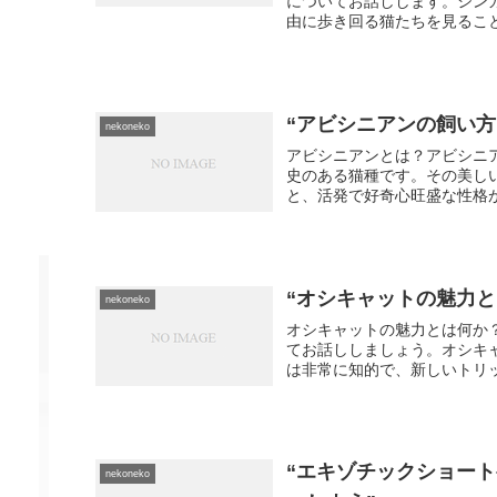
についてお話しします。シン
由に歩き回る猫たちを見ること
“アビシニアンの飼い
nekoneko
アビシニアンとは？アビシニ
史のある猫種です。その美し
と、活発で好奇心旺盛な性格が
“オシキャットの魅力
nekoneko
オシキャットの魅力とは何か
てお話ししましょう。オシキ
は非常に知的で、新しいトリッ
“エキゾチックショー
nekoneko