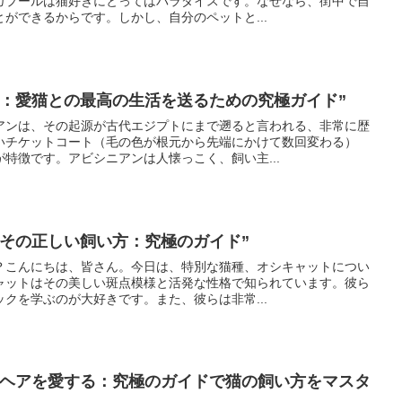
ガプールは猫好きにとってはパラダイスです。なぜなら、街中で自
ができるからです。しかし、自分のペットと...
方：愛猫との最高の生活を送るための究極ガイド”
アンは、その起源が古代エジプトにまで遡ると言われる、非常に歴
いチケットコート（毛の色が根元から先端にかけて数回変わる）
特徴です。アビシニアンは人懐っこく、飼い主...
とその正しい飼い方：究極のガイド”
？こんにちは、皆さん。今日は、特別な猫種、オシキャットについ
ャットはその美しい斑点模様と活発な性格で知られています。彼ら
クを学ぶのが大好きです。また、彼らは非常...
トヘアを愛する：究極のガイドで猫の飼い方をマスタ