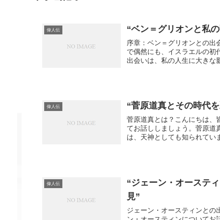
“ベン＝グリオンと私
偉人伝
序章：ベン＝グリオンとの出
で偶然にも、イスラエルの初
出会いは、私の人生に大きな影
“菅原道真とその時代
偉人伝
菅原道真とは？こんにちは、
てお話ししましょう。菅原道
は、天神としても知られていま
“ジェーン・オーステ
偉人伝
見”
ジェーン・オースティンとの
ン・オースティンについてお