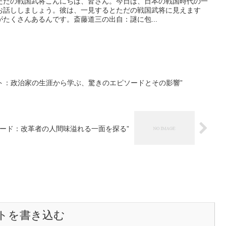
ただの戦国武将こんにちは、皆さん。今日は、日本の戦国時代の一
お話ししましょう。彼は、一見するとただの戦国武将に見えます
たくさんあるんです。斎藤道三の出自：謎に包...
ト：政治家の生涯から学ぶ、驚きのエピソードとその影響”
ード：改革者の人間味溢れる一面を探る”
トを書き込む