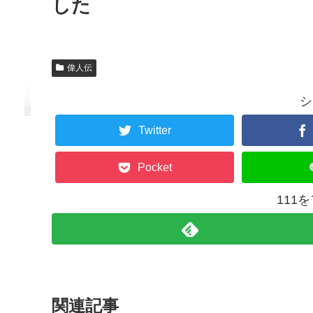
した
偉人伝
シ
Twitter
Pocket
111
関連記事