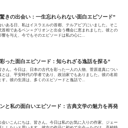
の驚きの出会い：一生忘れられない面白エピソード”
会いある日、私はイスラエルの首都、テルアビブにいました。そこ
代首相であるベン＝グリオンと出会う機会に恵まれました。彼との
響を与え、今でもそのエピソードは私の心に...
を彩った面白エピソード：知られざる逸話を探る”
皆さん。今日は、日本の古代を彩った一人の人物、菅原道真につい
真とは、平安時代の学者であり、政治家でもありました。彼の名前
す。彼の生涯は、多くのエピソードと逸話で...
ィンと私の面白いエピソード：古典文学の魅力を再発
出会いこんにちは、皆さん。今日は私のお気に入りの作家、ジェー
話ししたいと思います。彼女の作品に初めて出会ったのは、高校時